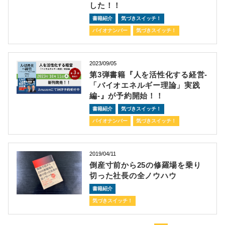
した！！
書籍紹介
気づきスイッチ！
バイオナンバー
気づきスイッチ！
2023/09/05
第3弾書籍『人を活性化する経営-
「バイオエネルギー理論」実践
編-』が予約開始！！
書籍紹介
気づきスイッチ！
バイオナンバー
気づきスイッチ！
2019/04/11
倒産寸前から25の修羅場を乗り
切った社長の全ノウハウ
書籍紹介
気づきスイッチ！