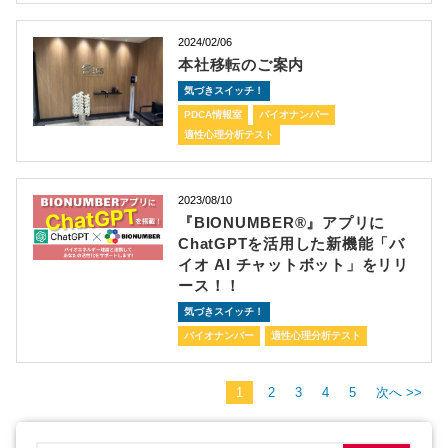
2024/02/06
本社移転のご案内
気づきスイッチ！
PDCA情報室
バイオナンバー
適性心理分析テスト
2023/08/10
『BIONUMBER®』アプリに
ChatGPTを活用した新機能「バ
イオ AI チャットボット」をリリ
ース！！
気づきスイッチ！
バイオナンバー
適性心理分析テスト
1
2
3
4
5
次へ >>