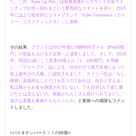
た。この「Kylie Lip Kits」は発表直後からブランドの全ライ
ンナップが売り切れるという驚異的なスタートを切り、2015
年にはより総合的なコスメブランド「Kylie Cosmetics（カイ
リー・コスメティックス）」に改称。
その結果、
ブランドは2017年度に3億8600万ドル（約420億
円）の収益を上げる大企業へと成長しました。そして、2019
年、弱冠21歳にして資産10億ドル（1，100億円）を突破
し、『フォーブス』誌による「自分の力で億万長者になった
史上最年少の人物」に認定されました。カイリー氏は「もし
厳密に金銭的なことだけを言うのであれば、自力と言える。
私は親からお金を譲渡されていない。でも自分1人で成し遂
げたとは言えないの。家族からたくさん助けられてきたし、
強力な基盤も家族からもらったわ」
と家族への感謝もコメン
トしました。
<バイオナンバー
５
２
１
の特徴>