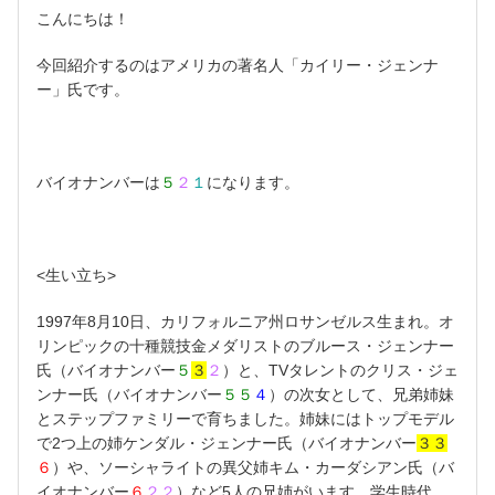
こんにちは！
今回紹介するのはアメリカの著名人「カイリー・ジェンナ
ー」氏です。
バイオナンバーは
５
２
１
になります。
<生い立ち>
1997年8月10日、カリフォルニア州ロサンゼルス生まれ。オ
リンピックの十種競技金メダリストのブルース・ジェンナー
氏（バイオナンバー
５
３
２
）と、TVタレントのクリス・ジェ
ンナー氏（バイオナンバー
５５
４
）の次女として、兄弟姉妹
とステップファミリーで育ちました。姉妹にはトップモデル
で2つ上の姉ケンダル・ジェンナー氏（バイオナンバー
３３
６
）や、ソーシャライトの異父姉キム・カーダシアン氏（バ
イオナンバー
６
２２
）など5人の兄姉がいます。学生時代