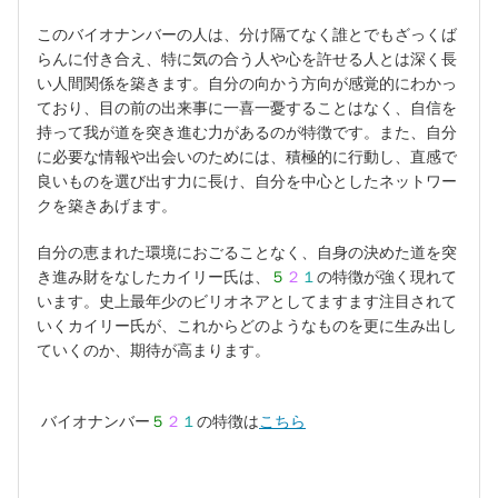
このバイオナンバーの人は、分け隔てなく誰とでもざっくば
らんに付き合え、特に気の合う人や心を許せる人とは深く長
い人間関係を築きます。自分の向かう方向が感覚的にわかっ
ており、目の前の出来事に一喜一憂することはなく、自信を
持って我が道を突き進む力があるのが特徴です。また、自分
に必要な情報や出会いのためには、積極的に行動し、直感で
良いものを選び出す力に長け、自分を中心としたネットワー
クを築きあげます。
自分の恵まれた環境におごることなく、自身の決めた道を突
き進み財をなしたカイリー氏は、
５
２
１
の特徴が強く現れて
います。史上最年少のビリオネアとしてますます注目されて
いくカイリー氏が、これからどのようなものを更に生み出し
ていくのか、期待が高まります。
バイオナンバー
５
２
１
の特徴は
こちら