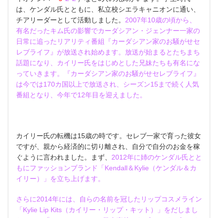
は、ケンダル氏とともに、私立校シエラキャニオンに通い、
チアリーダーとして活動しました。
2007年10歳の頃から、
有名だったキム氏の影響でカーダシアン・ジェンナー一家の
日常に追ったリアリティ番組『カーダシアン家のお騒がせセ
レブライフ』が放送され始めます。放送が始まるとたちまち
話題になり、カイリー氏をはじめとした兄妹たちも有名にな
っていきます。『カーダシアン家のお騒がせセレブライフ』
は今では170カ国以上で放送され、シーズン15まで続く人気
番組となり、今年で12年目を迎えました。
カイリー氏の転機は15歳の時です。セレブ一家で育った彼女
ですが、親から経済的に切り離され、自分で自分のお金を稼
ぐように言われました。まず、
2012年に姉のケンダル氏とと
もにファッションブランド「Kendall＆Kylie（ケンダル＆カ
イリー）」を立ち上げます。
さらに2014年には、自らの名前を冠したリップコスメライン
「Kylie Lip Kits（カイリー・リップ・キット）」をだしまし