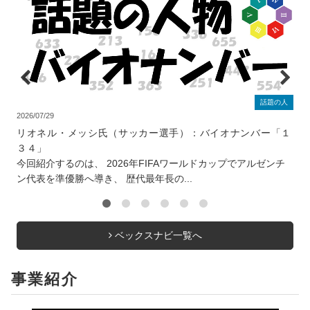
話題の人
2026/07/29
2
リオネル・メッシ氏（サッカー選手）：バイオナンバー「１
３４」
今回紹介するのは、 2026年FIFAワールドカップでアルゼンチ
ン代表を準優勝へ導き、 歴代最年長の...
ベックスナビ一覧へ
事業紹介